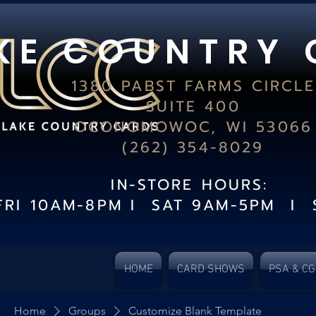
K E C O U N T R Y 
1380 PABST FARMS CIRCLE
SUITE 400
OCONOMOWOC, WI 53066
(262) 354-8029
IN-STORE HOURS:
FRI 10AM-8PM I SAT 9AM-5PM I 
HOME
CARD SHOWS
PSA & C
Home
Groups
Customize Blank Template