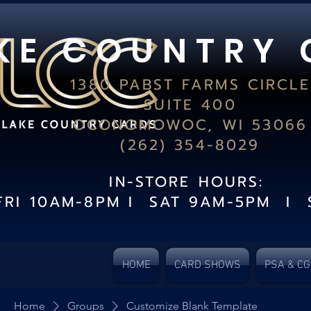
K E C O U N T R Y 
1380 PABST FARMS CIRCLE
SUITE 400
OCONOMOWOC, WI 53066
(262) 354-8029
IN-STORE HOURS:
FRI 10AM-8PM I SAT 9AM-5PM I 
HOME
CARD SHOWS
PSA & C
Home
Groups
Customize Blank Template