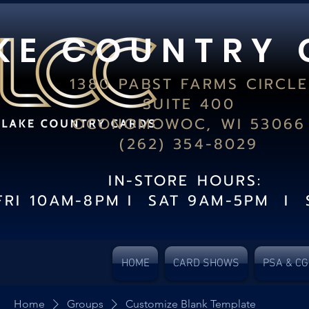
K E C O U N T R Y 
1380 PABST FARMS CIRCLE
SUITE 400
OCONOMOWOC, WI 53066
(262) 354-8029
IN-STORE HOURS:
FRI 10AM-8PM I SAT 9AM-5PM I 
HOME
CARD SHOWS
PSA & C
Home
Groups
Customize Blank Template